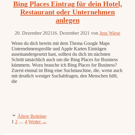
Bing Places Eintrag für dein Hotel,
Restaurant oder Unternehmen
anlegen
20. Dezember 2021
16. Dezember 2021
von
Jens Wiese
Wenn du dich bereits mit dem Thema Google Maps
Unternehmensprofile und Apple Karten Einträgen
auseinandergesetzt hast, solltest du dich im nächsten
Schritt tatsächlich auch um die Bing Places for Business
kümmern. Wozu brauche ich Bing Places for Business?
Zuerst einmal ist Bing eine Suchmaschine, die, wenn auch
mit deutlich weniger Suchabfragen, den Menschen hilft,
die
Ältere Beiträge
Seite
Seite
Seite
1
2
…
4
Weiter
→